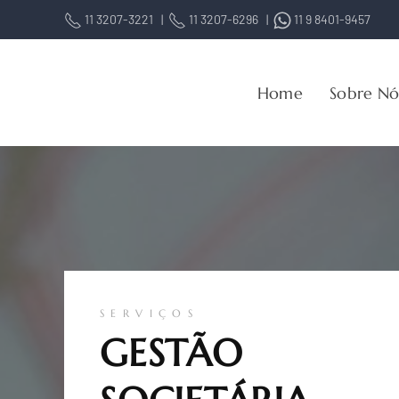
11 3207-3221 |
11 3207-6296 |
11 9 8401-9457
Home
Sobre Nó
S E R V I Ç O S
GESTÃO