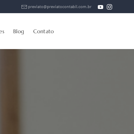
previato@previatocontabil.com.br
es
Blog
Contato